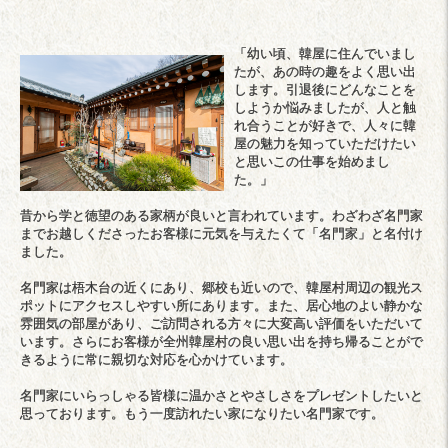
「幼い頃、韓屋に住んでいまし
たが、あの時の趣をよく思い出
します。引退後にどんなことを
しようか悩みましたが、人と触
れ合うことが好きで、人々に韓
屋の魅力を知っていただけたい
と思いこの仕事を始めまし
た。」
昔から学と徳望のある家柄が良いと言われています。わざわざ名門家
までお越しくださったお客様に元気を与えたくて「名門家」と名付け
ました。
名門家は梧木台の近くにあり、郷校も近いので、韓屋村周辺の観光ス
ポットにアクセスしやすい所にあります。また、居心地のよい静かな
雰囲気の部屋があり、ご訪問される方々に大変高い評価をいただいて
います。さらにお客様が全州韓屋村の良い思い出を持ち帰ることがで
きるように常に親切な対応を心かけています。
名門家にいらっしゃる皆様に温かさとやさしさをプレゼントしたいと