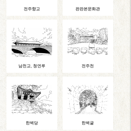
전주향교
완판본문화관
남천교, 청연루
전주천
한벽당
한벽굴