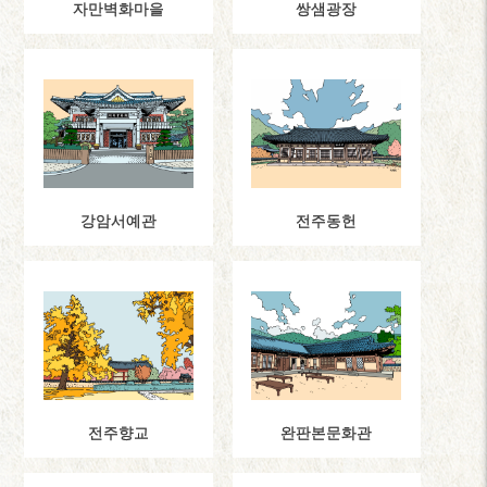
자만벽화마을
쌍샘광장
강암서예관
전주동헌
전주향교
완판본문화관