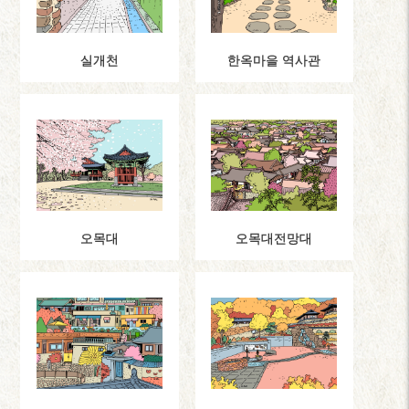
실개천
한옥마을 역사관
오목대
오목대전망대