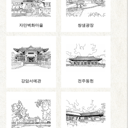
자만벽화마을
쌍샘광장
강암서예관
전주동헌