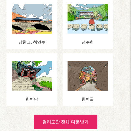
남천교, 청연루
전주천
한벽당
한벽굴
컬러도안 전체 다운받기