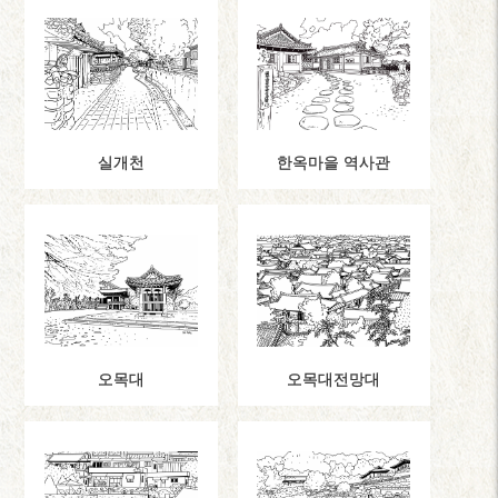
실개천
한옥마을 역사관
오목대
오목대전망대