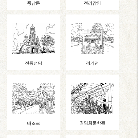
풍남문
전라감영
전동성당
경기전
최명희문학관
태조로