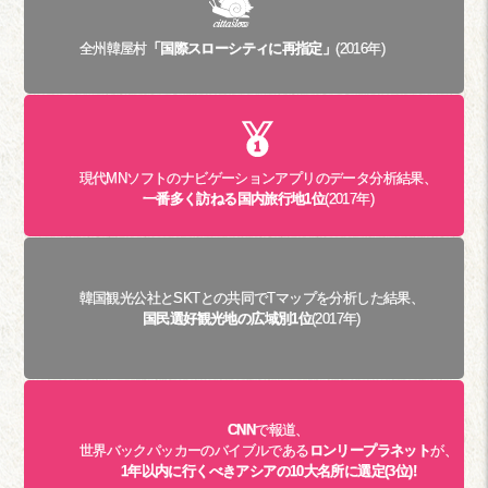
全州韓屋村
「国際スローシティに再指定」
(2016年)
現代MNソフトのナビゲーションアプリのデータ分析結果、
一番多く訪ねる国内旅行地1位
(2017年)
韓国観光公社とSKTとの共同でTマップを分析した結果、
国民選好観光地の広域別1位
(2017年)
CNN
で報道、
世界バックパッカーのバイブルである
ロンリープラネット
が、
1年以内に行くべきアシアの10大名所に選定(3位)!