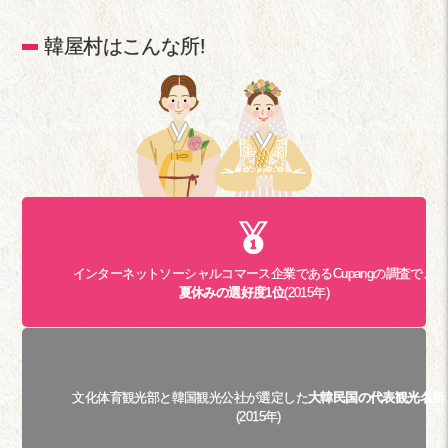
韓屋村はこんな所!
インターネットソーシャルコマース企業であるCupangの調査で、
夏休みの選好度1位
(2015年)
文化体育観光部と韓国観光公社が選定した
大韓民国の代表観光名所
(2015年)