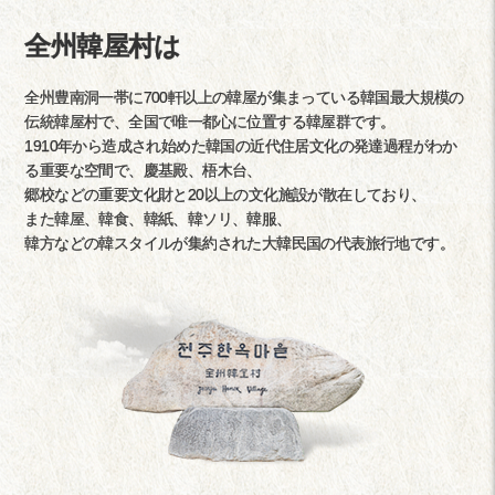
全州韓屋村は
全州豊南洞一帯に700軒以上の韓屋が集まっている韓国最大規模の
伝統韓屋村で、全国で唯一都心に位置する韓屋群です。
1910年から造成され始めた韓国の近代住居文化の発達過程がわか
る重要な空間で、慶基殿、梧木台、
郷校などの重要文化財と20以上の文化施設が散在しており、
また韓屋、韓食、韓紙、韓ソリ、韓服、
韓方などの韓スタイルが集約された大韓民国の代表旅行地です。