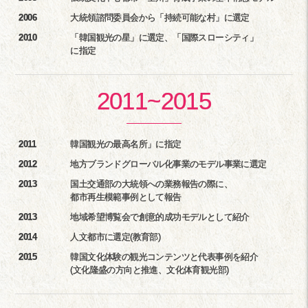
2006
大統領諮問委員会から「持続可能な村」に選定
2010
「韓国観光の星」に選定、「国際スローシティ」
に指定
2011
~
2015
2011
韓国観光の最高名所」に指定
2012
地方ブランドグローバル化事業のモデル事業に選定
2013
国土交通部の大統領への業務報告の際に、
都市再生模範事例として報告
2013
地域希望博覧会で創意的成功モデルとして紹介
2014
人文都市に選定(教育部)
2015
韓国文化体験の観光コンテンツと代表事例を紹介
(文化隆盛の方向と推進、文化体育観光部)