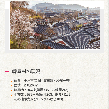
韓屋村の現況
位置：全州市完山区豊南洞・校洞一帯
面積：298,260㎡
建築物：947棟(韓屋735、非韓屋212)
企業数：575ヶ所(宿泊203、飲食料183、
その他販売及びレンタルなど189)