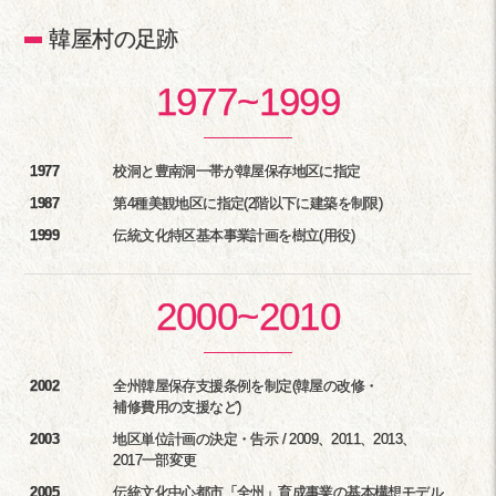
韓屋村の足跡
1977
~
1999
1977
校洞と豊南洞一帯が韓屋保存地区に指定
1987
第4種美観地区に指定(2階以下に建築を制限)
1999
伝統文化特区基本事業計画を樹立(用役)
2000
~
2010
2002
全州韓屋保存支援条例を制定(韓屋の改修・
補修費用の支援など)
2003
地区単位計画の決定・告示 / 2009、2011、2013、
2017一部変更
2005
伝統文化中心都市「全州」育成事業の基本構想モデル