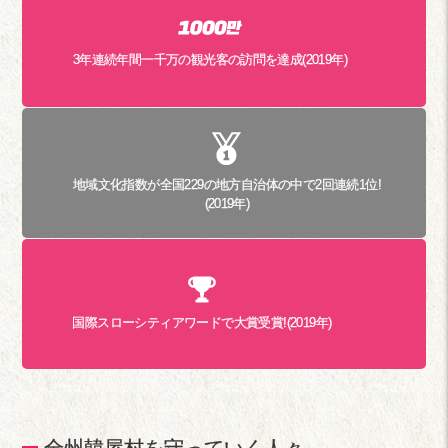
3年連続年間一千万の観光客の訪問を達成(2019年)
地域文化指数が全国229の地方自治体の中で2回連続1位!
(2019年)
国際スローシティアワードで大賞受賞!(2019年)
全州韓屋村を守っていく人々