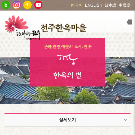
한국어
ENGLISH
日本語
中國語
문화,관광,예술의 도시, 전주
한옥의 별
상세보기