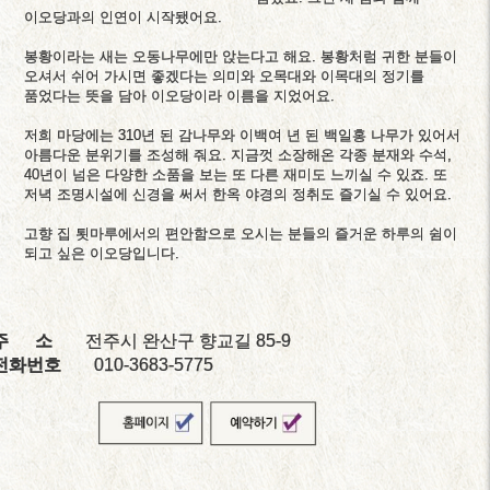
이오당과의 인연이 시작됐어요.
봉황이라는 새는 오동나무에만 앉는다고 해요. 봉황처럼 귀한 분들이
오셔서 쉬어 가시면 좋겠다는 의미와 오목대와 이목대의 정기를
품었다는 뜻을 담아 이오당이라 이름을 지었어요.
저희 마당에는 310년 된 감나무와 이백여 년 된 백일홍 나무가 있어서
아름다운 분위기를 조성해 줘요. 지금껏 소장해온 각종 분재와 수석,
40년이 넘은 다양한 소품을 보는 또 다른 재미도 느끼실 수 있죠. 또
저녁 조명시설에 신경을 써서 한옥 야경의 정취도 즐기실 수 있어요.
고향 집 툇마루에서의 편안함으로 오시는 분들의 즐거운 하루의 쉼이
되고 싶은 이오당입니다.
주 소
전주시 완산구 향교길 85-9
전화번호
010-3683-5775