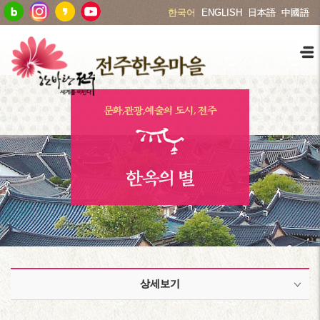
한국어
ENGLISH
日本語
中國語
문화,관광,예술의 도시, 전주
한옥의 별
상세보기