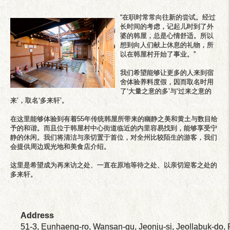
“在职时常常向往新的尝试。经过
长时间的考虑，记起儿时到了外
婆的韩屋，总是心情舒适。所以
想到向人们献上休息的礼物，所
以在韩屋村开始了事业。”
我们希望能够让更多的人来到宿
舍体验养料度假，因而取名时用
了‘大量之意的多’与‘过来之意的
来’，取名‘多来轩’。
在这里能够体验到有着55年传统韩屋所带来的幽静之美和黄土与数目给
予的和谐。而且位于韩屋村中心街道临近的内里容易找到，能够享受宁
静的休闲。我们将清洁与亲切置于首位，对全州比较陌生的游客，我们
会提供周边观光地和美食店介绍。
这里是希望成为再来访之处、一直在原地等待之处、以亲切迎客之处的
Address
51-3, Eunhaeng-ro, Wansan-gu, Jeonju-si, Jeollabuk-do, 