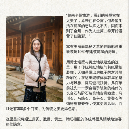
“曾来全州旅游，看到的韩屋实在
太美了，原来住在公寓，但希望生
活在韩屋的想法挥之不去。因而来
到了全州，作为人生第二季开始运
营了佳隐彩。”
寓有美丽而隐秘之意的佳隐彩是重
新装饰1969年建筑韩屋的房屋。
用黄土墙壁与黄土地板建造的这
里，用了传统韩纸地板与韩纸壁纸
装饰，天棚是露出房椽子的灰沙墙
粉刷的，在这里能够体验韩屋的魅
力与风雅。庭院也很独特。几百年
前祖先一一亲自着手装饰的雄伟的
长台石与阶石装饰地古意盎然，马
川石、马蹄石、高兴石、黄登石等
铺得整整齐齐，使其更具风采。而
且还有300多个门窗，为传统之美更添色彩。
这里是想将通过房瓦、数目、黄土、韩纸相配的传统韩屋风情献给游客