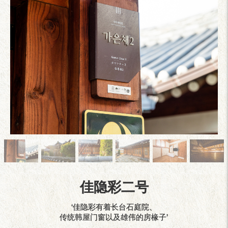
佳隐彩二号
‘佳隐彩有着长台石庭院、
传统韩屋门窗以及雄伟的房椽子’