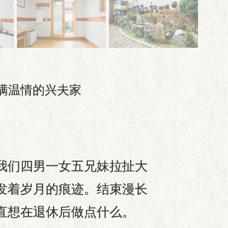
满温情的兴夫家
我们四男一女五兄妹拉扯大
发着岁月的痕迹。结束漫长
直想在退休后做点什么。