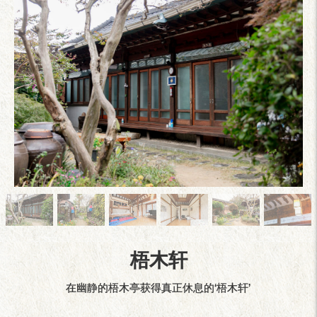
梧木轩
在幽静的梧木亭获得真正休息的‘梧木轩’