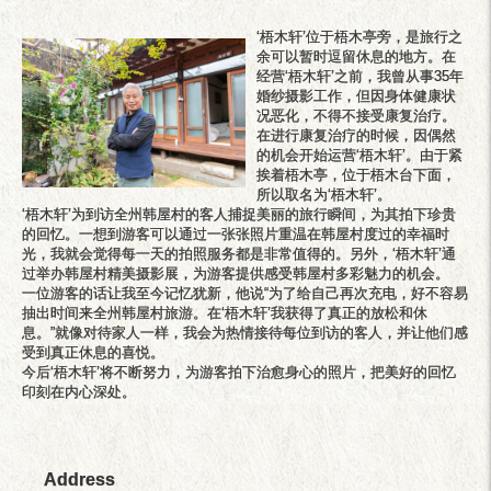
‘梧木轩’位于梧木亭旁，是旅行之
余可以暂时逗留休息的地方。在
经营‘梧木轩’之前，我曾从事35年
婚纱摄影工作，但因身体健康状
况恶化，不得不接受康复治疗。
在进行康复治疗的时候，因偶然
的机会开始运营‘梧木轩’。由于紧
挨着梧木亭，位于梧木台下面，
所以取名为‘梧木轩’。
‘梧木轩’为到访全州韩屋村的客人捕捉美丽的旅行瞬间，为其拍下珍贵
的回忆。一想到游客可以通过一张张照片重温在韩屋村度过的幸福时
光，我就会觉得每一天的拍照服务都是非常值得的。另外，‘梧木轩’通
过举办韩屋村精美摄影展，为游客提供感受韩屋村多彩魅力的机会。
一位游客的话让我至今记忆犹新，他说“为了给自己再次充电，好不容易
抽出时间来全州韩屋村旅游。在‘梧木轩’我获得了真正的放松和休
息。”就像对待家人一样，我会为热情接待每位到访的客人，并让他们感
受到真正休息的喜悦。
今后‘梧木轩’将不断努力，为游客拍下治愈身心的照片，把美好的回忆
Address