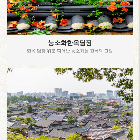
능소화한옥담장
한옥 담장 위로 피어난 능소화는 한폭의 그림