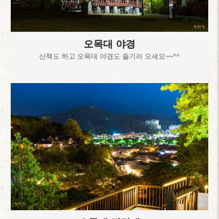
오목대 야경
산책도 하고 오목대 야경도 즐기러 오세요~~^^