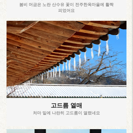
봄비 머금은 노란 산수유 꽃이 전주한옥마을에 활짝
피었어요
고드름 열매
처마 밑에 나란히 고드름이 열렸네요