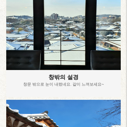
창밖의 설경
창문 밖으로 눈이 내렸네요. 같이 느껴보세요~