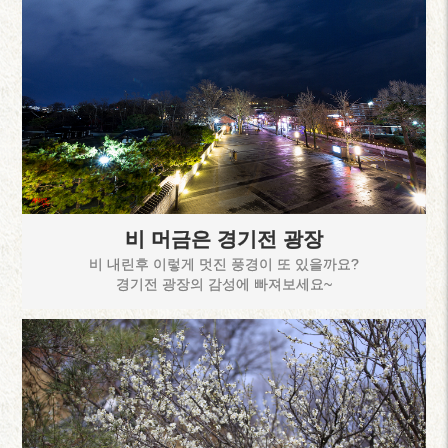
비 머금은 경기전 광장
비 내린후 이렇게 멋진 풍경이 또 있을까요?
경기전 광장의 감성에 빠져보세요~