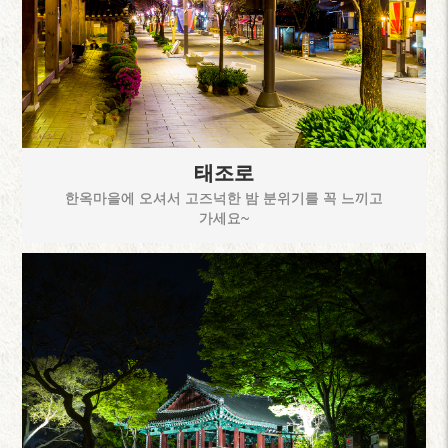
태조로
한옥마을에 오셔서 고즈넉한 밤 분위기를 꼭 느끼고
가세요~