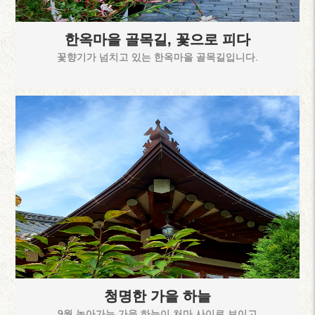
한옥마을 골목길, 꽃으로 피다
꽃향기가 넘치고 있는 한옥마을 골목길입니다.
청명한 가을 하늘
9월 높아가는 가을 하늘이 처마 사이로 보이고