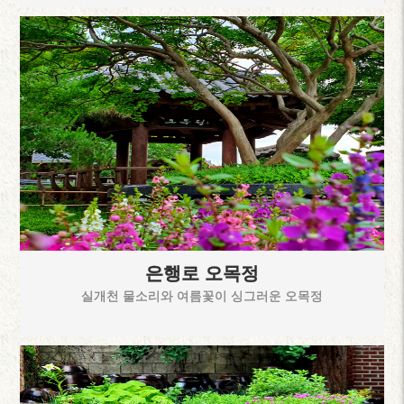
은행로 오목정
실개천 물소리와 여름꽃이 싱그러운 오목정