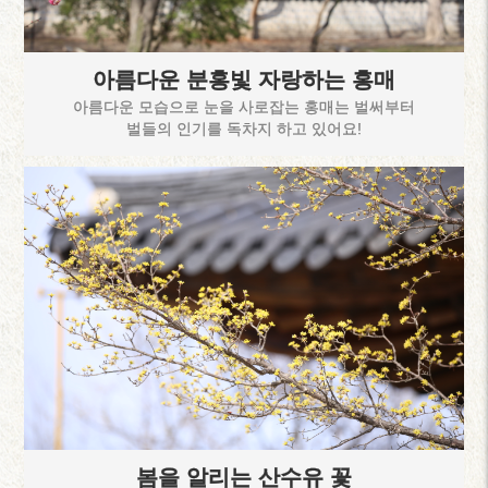
아름다운 분홍빛 자랑하는 홍매
아름다운 모습으로 눈을 사로잡는 홍매는 벌써부터
벌들의 인기를 독차지 하고 있어요!
봄을 알리는 산수유 꽃