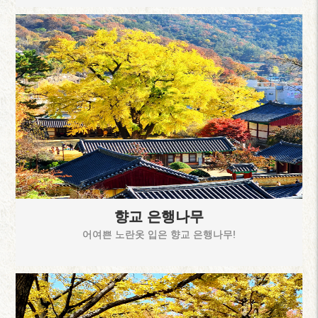
향교 은행나무
어여쁜 노란옷 입은 향교 은행나무!